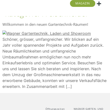
MAGAZIN
Kategorie:
Freischneider
Golf- Und S
Stromerzeuger | Pu
Laubtechnik Und 
Kärcher Center Wagn
Willkommen in den neuen Gartentechnik-Räumen!
Schöner, grösser, umfangreicher. Wir blicken auf ein
Jahr voller spannender Projekte und Aufgaben zurück.
Neue Räumlichkeiten und umfangreiche
Umbaumaßnahmen ermöglichen nun noch mehr
Einkaufserlebnis und optimalen Service. Besuchen Sie
uns und lassen Sie sich beraten und inspirieren. Nach
dem Umzug der Großmaschinenwerkstatt in das neu
erworbene Gebäude, konnten wir unsere Verkaufsfläche
erweitern. In Zusammenarbeit mit […]
WAGNER GARTEN- UND
Öffnungszeiten