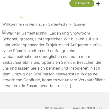
MAGAZIN
Kategorie:
Heckenschere
Golf- Und S
Stromerzeuger | Pu
Laubtechnik Und 
Kärcher Center Wagn
Willkommen in den neuen Gartentechnik-Räumen!
Schöner, grösser, umfangreicher. Wir blicken auf ein
Jahr voller spannender Projekte und Aufgaben zurück.
Neue Räumlichkeiten und umfangreiche
Umbaumaßnahmen ermöglichen nun noch mehr
Einkaufserlebnis und optimalen Service. Besuchen Sie
uns und lassen Sie sich beraten und inspirieren. Nach
dem Umzug der Großmaschinenwerkstatt in das neu
erworbene Gebäude, konnten wir unsere Verkaufsfläche
erweitern. In Zusammenarbeit mit […]
WAGNER GARTEN- UND
Öffnungszeiten